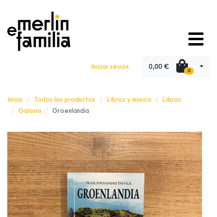
0,00 €
Iniciar sesión
0
Inicio
Todos los productos
Libros y música
Libros
Galaxia
Groenlandia