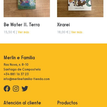
Be Water II. Terra
Xirarei
15,50 € |
Ver más
18,00 € |
Ver más
Merlín e Familia
Rúa Nova, n. 8-10
Santiago de Compostela
+34 881 16 37 23
info@merlinefamilia-tienda.com
Atención al cliente
Productos