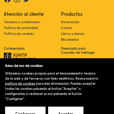
Atención al cliente
Productos
Términos y condiciones
Decoración
Política de privacidad
Cocina
Política de cookies
Libros y música
Miscelánea
Cofinanciado
Financiado polo
Concello de Santiago
Aviso de uso de cookies
Innovación, dixitalización e
implantación de novas fórmulas de
Utilizamos cookies propias para el funcionamiento técnico
comercialización e expansión do
sector comercial e artesanal
de la web y de terceros con fines analíticos. Revisa nuestra
política de cookies
para más información. Puedes aceptar
Implantación e pulo da estratexia
dixital e modernización do sector
todas las cookies pulsando el botón "Aceptar" o
comercial e artesanal (CO300C
configurarlas o rechazar su uso pulsando el botón
2021)
"Configurar".
© Merlín e Familia.
Configurar
Aceptar