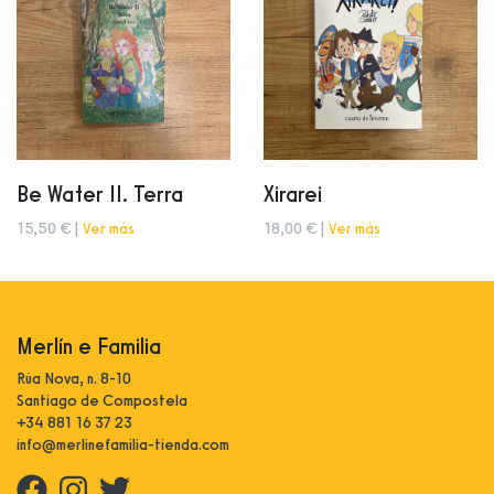
Be Water II. Terra
Xirarei
15,50 € |
Ver más
18,00 € |
Ver más
Merlín e Familia
Rúa Nova, n. 8-10
Santiago de Compostela
+34 881 16 37 23
info@merlinefamilia-tienda.com