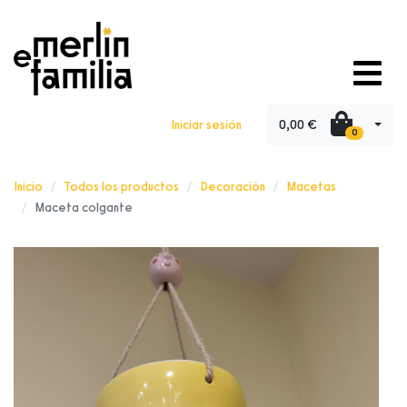
0,00 €
Iniciar sesión
0
Inicio
Todos los productos
Decoración
Macetas
Maceta colgante