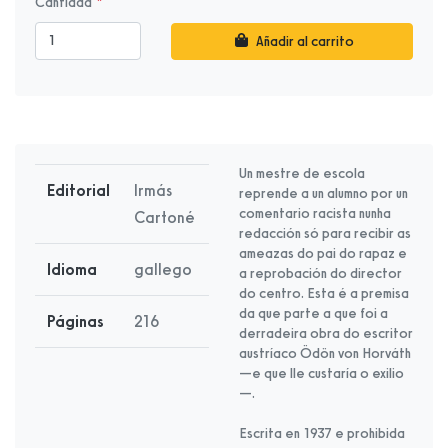
Cantidad
Añadir al carrito
Un mestre de escola
Editorial
Irmás
reprende a un alumno por un
comentario racista nunha
Cartoné
redacción só para recibir as
ameazas do pai do rapaz e
Idioma
gallego
a reprobación do director
do centro. Esta é a premisa
da que parte a que foi a
Páginas
216
derradeira obra do escritor
austríaco Ödön von Horváth
—e que lle custaría o exilio
—.
Escrita en 1937 e prohibida