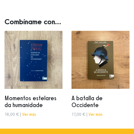
Combíname con...
Momentos estelares
A batalla de
da humanidade
Occidente
18,00 € |
Ver más
17,00 € |
Ver más