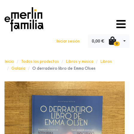
0,00 €
Iniciar sesión
0
Inicio
Todos los productos
Libros y música
Libros
Galaxia
O derradeiro libro de Emma Olsen