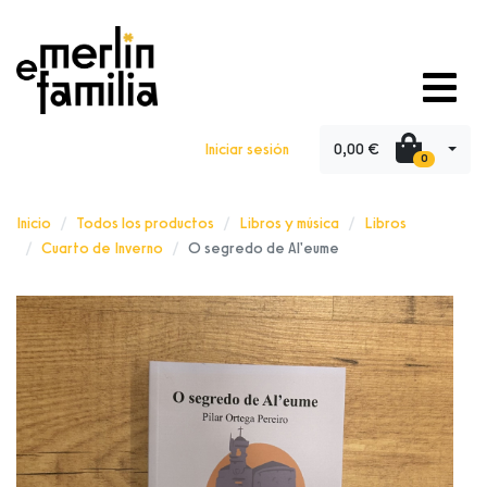
0,00 €
Iniciar sesión
0
Inicio
Todos los productos
Libros y música
Libros
Cuarto de Inverno
O segredo de Al'eume