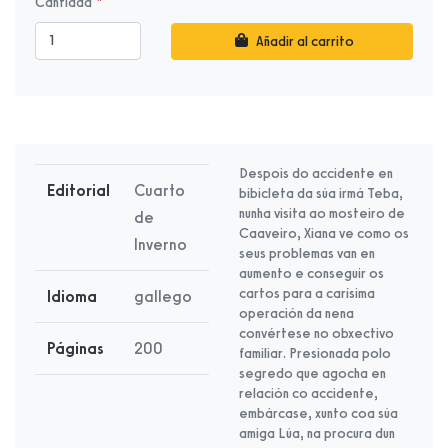
Cantidad
Añadir al carrito
Despois do accidente en
Editorial
Cuarto
bibicleta da súa irmá Teba,
nunha visita ao mosteiro de
de
Caaveiro, Xiana ve como os
Inverno
seus problemas van en
aumento e conseguir os
cartos para a carísima
Idioma
gallego
operación da nena
convértese no obxectivo
Páginas
200
familiar. Presionada polo
segredo que agocha en
relación co accidente,
embárcase, xunto coa súa
amiga Lúa, na procura dun