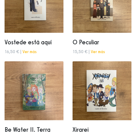
Vostede está aquí
O Peculiar
16,50 € |
Ver más
15,50 € |
Ver más
Be Water II. Terra
Xirarei