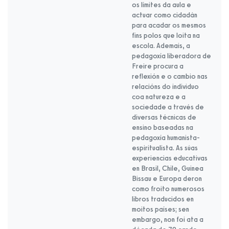
os límites da aula e
actuar como cidadán
para acadar os mesmos
fins polos que loita na
escola. Ademais, a
pedagoxía liberadora de
Freire procura a
reflexión e o cambio nas
relacións do individuo
coa natureza e a
sociedade a través de
diversas técnicas de
ensino baseadas na
pedagoxía humanista-
espiritualista. As súas
experiencias educativas
en Brasil, Chile, Guinea
Bissau e Europa deron
como froito numerosos
libros traducidos en
moitos países; sen
embargo, non foi ata a