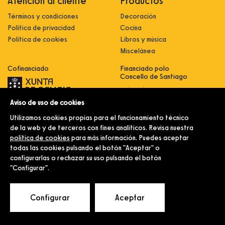
Atención al cliente
Productos
Términos y condiciones
Decoración
Política de privacidad
Cocina
Política de cookies
Libros y música
Miscelánea
Cofinanciado
Financiado polo
Concello de Santiago
Aviso de uso de cookies
Innovación, dixitalización e
implantación de novas fórmulas de
Utilizamos cookies propias para el funcionamiento técnico
comercialización e expansión do
sector comercial e artesanal
de la web y de terceros con fines analíticos. Revisa nuestra
política de cookies
para más información. Puedes aceptar
Implantación e pulo da estratexia
dixital e modernización do sector
todas las cookies pulsando el botón "Aceptar" o
comercial e artesanal (CO300C
configurarlas o rechazar su uso pulsando el botón
2021)
"Configurar".
© Merlín e Familia.
Configurar
Aceptar