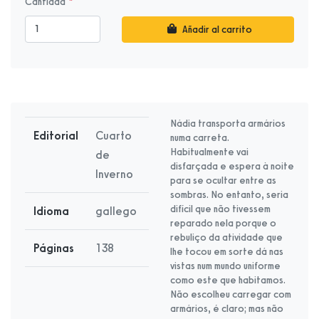
Cantidad
Añadir al carrito
Nádia transporta armários
Editorial
Cuarto
numa carreta.
Habitualmente vai
de
disfarçada e espera à noite
Inverno
para se ocultar entre as
sombras. No entanto, seria
difícil que não tivessem
Idioma
gallego
reparado nela porque o
rebuliço da atividade que
Páginas
138
lhe tocou em sorte dá nas
vistas num mundo uniforme
como este que habitamos.
Não escolheu carregar com
armários, é claro; mas não