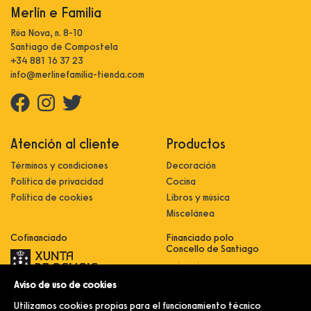
Merlín e Familia
Rúa Nova, n. 8-10
Santiago de Compostela
+34 881 16 37 23
info@merlinefamilia-tienda.com
Atención al cliente
Productos
Términos y condiciones
Decoración
Política de privacidad
Cocina
Política de cookies
Libros y música
Miscelánea
Cofinanciado
Financiado polo
Concello de Santiago
Aviso de uso de cookies
Innovación, dixitalización e
implantación de novas fórmulas de
Utilizamos cookies propias para el funcionamiento técnico
comercialización e expansión do