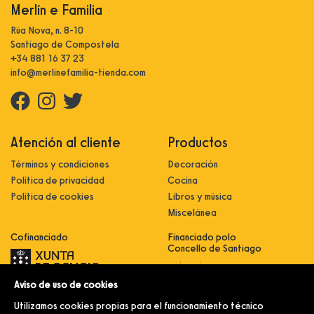
Merlín e Familia
Rúa Nova, n. 8-10
Santiago de Compostela
+34 881 16 37 23
info@merlinefamilia-tienda.com
Atención al cliente
Productos
Términos y condiciones
Decoración
Política de privacidad
Cocina
Política de cookies
Libros y música
Miscelánea
Cofinanciado
Financiado polo
Concello de Santiago
Aviso de uso de cookies
Innovación, dixitalización e
implantación de novas fórmulas de
Utilizamos cookies propias para el funcionamiento técnico
comercialización e expansión do