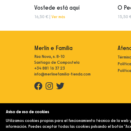
Vostede está aquí
O Pec
16,50 € |
Ver más
15,50 
Merlín e Familia
Atenc
Rúa Nova, n. 8-10
Término
Santiago de Compostela
Polític
+34 881 16 37 23
Polític
info@merlinefamilia-tienda.com
© Merlín e Familia.
Aviso de uso de cookies
Utilizamos cookies propias para el funcionamiento técnico de la web y
información. Puedes aceptar todas las cookies pulsando el botón "Acep