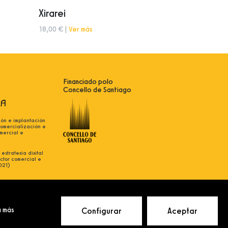
Xirarei
18,00 € |
Ver más
Financiado polo
Concello de Santiago
ión e implantación
comercialización e
mercial e
estratexia dixital
ctor comercial e
021)
 más
Configurar
Aceptar