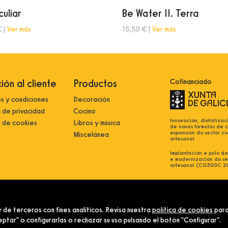
uliar
Be Water II. Terra
€ |
Ver más
15,50 € |
Ver más
ión al cliente
Productos
Cofinanciado
s y condiciones
Decoración
a de privacidad
Cocina
Innovación, dixitalizac
a de cookies
Libros y música
de novas fórmulas de 
expansión do sector co
Miscelánea
artesanal
Implantación e pulo da 
e modernización do se
artesanal (CO300C 2
 de terceros con fines analíticos. Revisa nuestra
política de cookies
para
tar" o configurarlas o rechazar su uso pulsando el botón "Configurar".