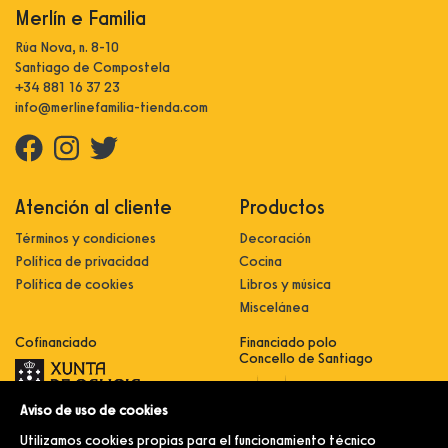
Merlín e Familia
Rúa Nova, n. 8-10
Santiago de Compostela
+34 881 16 37 23
info@merlinefamilia-tienda.com
Atención al cliente
Productos
Términos y condiciones
Decoración
Política de privacidad
Cocina
Política de cookies
Libros y música
Miscelánea
Cofinanciado
Financiado polo
Concello de Santiago
Aviso de uso de cookies
Innovación, dixitalización e
implantación de novas fórmulas de
Utilizamos cookies propias para el funcionamiento técnico
comercialización e expansión do