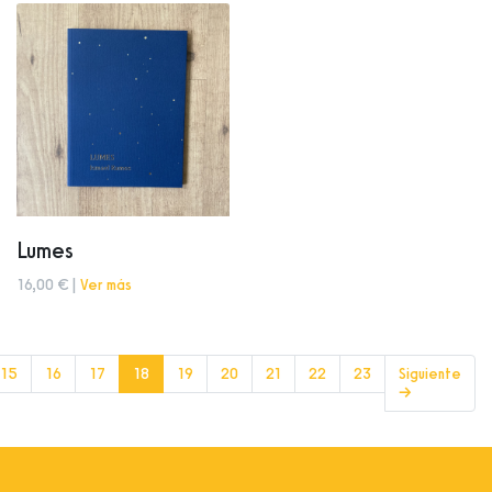
Lumes
16,00 € |
Ver más
(current)
15
16
17
18
19
20
21
22
23
Siguiente
→