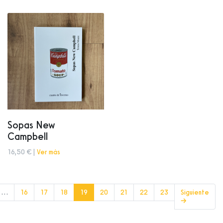
Sopas New
Campbell
16,50 € |
Ver más
(current)
…
16
17
18
19
20
21
22
23
Siguiente
→