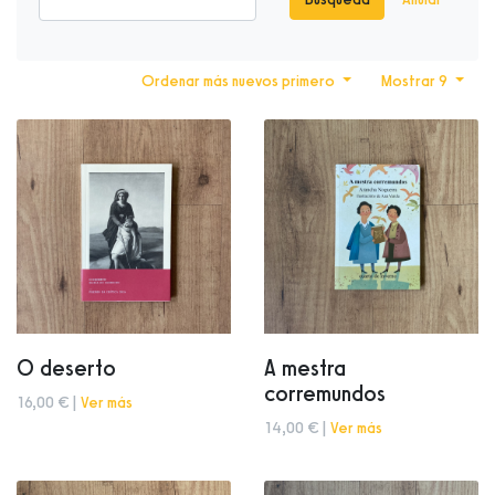
Ordenar más nuevos primero
Mostrar 9
O deserto
A mestra
corremundos
16,00 € |
Ver más
14,00 € |
Ver más