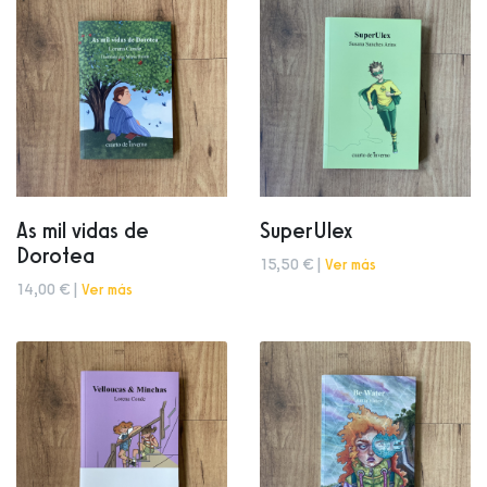
As mil vidas de
SuperUlex
Dorotea
15,50 € |
Ver más
14,00 € |
Ver más