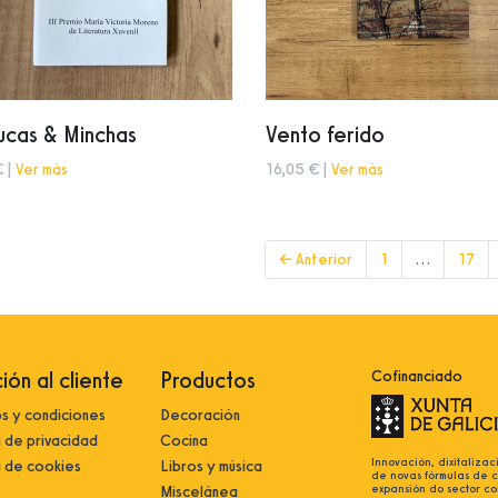
ucas & Minchas
Vento ferido
€ |
Ver más
16,05 € |
Ver más
← Anterior
1
…
17
ión al cliente
Productos
Cofinanciado
s y condiciones
Decoración
a de privacidad
Cocina
Innovación, dixitalizac
a de cookies
Libros y música
de novas fórmulas de 
expansión do sector co
Miscelánea