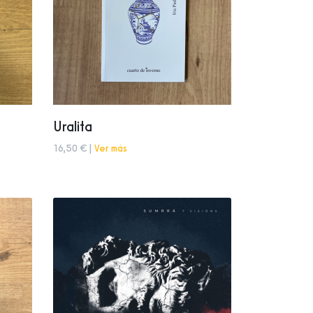
Uralita
16,50 € |
Ver más