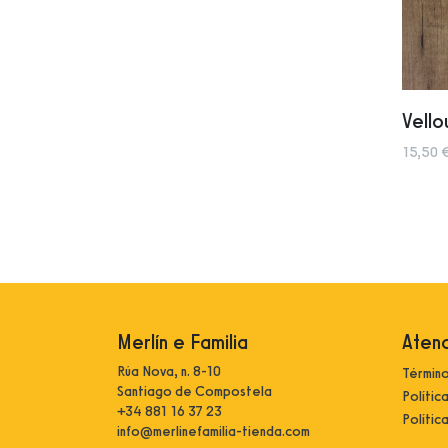
Vello
15,50 
Merlín e Familia
Atenc
Rúa Nova, n. 8-10
Término
Santiago de Compostela
Polític
+34 881 16 37 23
Polític
info@merlinefamilia-tienda.com