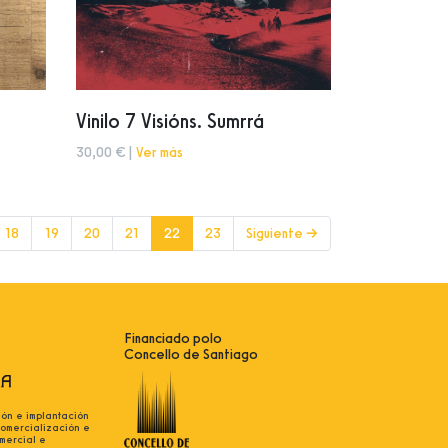
Vinilo 7 Visións. Sumrrá
30,00 € |
Ver más
(current)
18
19
20
21
22
23
Siguiente →
Financiado polo
Concello de Santiago
ión e implantación
comercialización e
mercial e