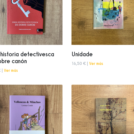
historia detectivesca
Unidade
obre canón
16,50 € |
Ver más
 |
Ver más