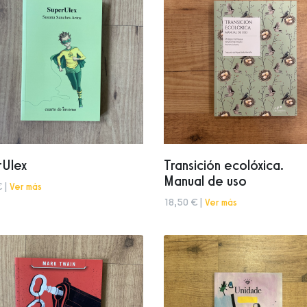
rUlex
Transición ecolóxica.
Manual de uso
€ |
Ver más
18,50 € |
Ver más