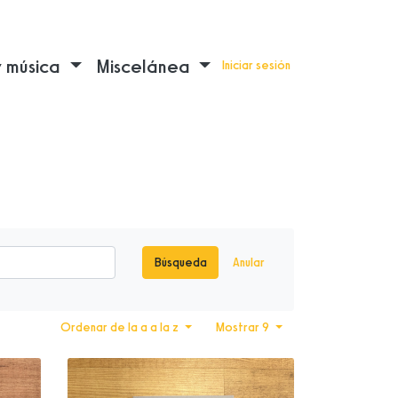
y música
Miscelánea
Iniciar sesión
Búsqueda
Anular
Ordenar de la a a la z
Mostrar 9