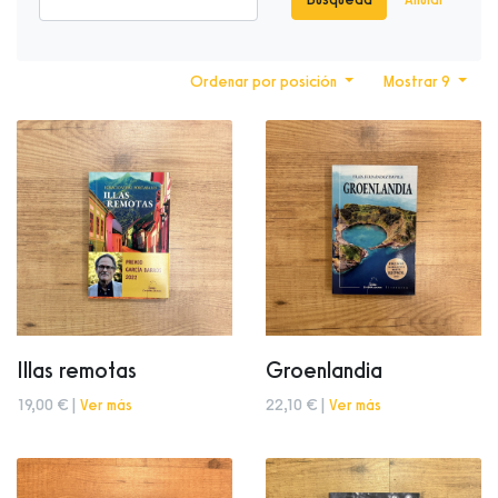
Ordenar por posición
Mostrar 9
Illas remotas
Groenlandia
19,00 € |
Ver más
22,10 € |
Ver más