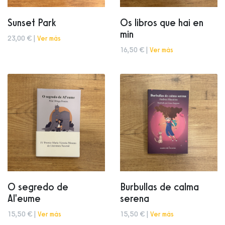
Sunset Park
Os libros que hai en
min
23,00 € |
Ver más
16,50 € |
Ver más
O segredo de
Burbullas de calma
Al'eume
serena
15,50 € |
Ver más
15,50 € |
Ver más