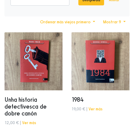
Ordenar más viejos primero
Mostrar 9
Unha historia
1984
detectivesca de
19,00 € |
Ver más
dobre canón
12,00 € |
Ver más