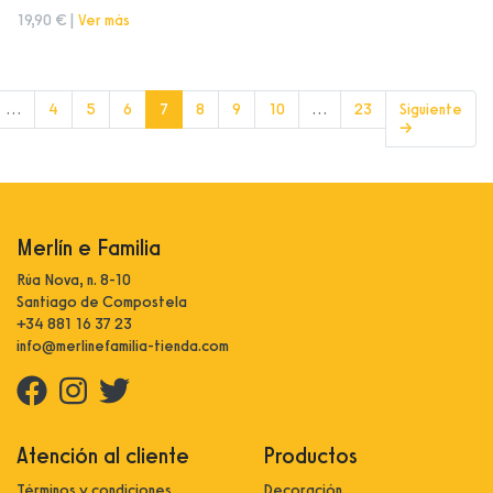
19,90 € |
Ver más
(current)
…
4
5
6
7
8
9
10
…
23
Siguiente
→
Merlín e Familia
Rúa Nova, n. 8-10
Santiago de Compostela
+34 881 16 37 23
info@merlinefamilia-tienda.com
Atención al cliente
Productos
Términos y condiciones
Decoración