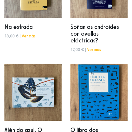
Na estrada
Soñan os androides
con ovellas
18,00 € |
Ver más
eléctricas?
17,00 € |
Ver más
Alén do azul. O
O libro dos