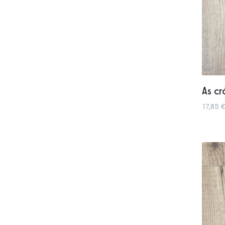
As cr
17,85 €