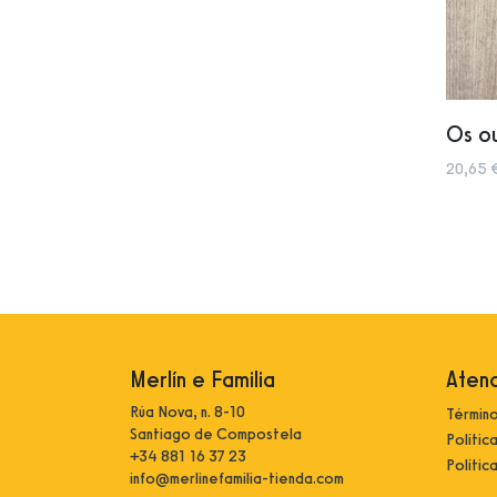
Os ou
20,65 
Merlín e Familia
Atenc
Rúa Nova, n. 8-10
Término
Santiago de Compostela
Polític
+34 881 16 37 23
Polític
info@merlinefamilia-tienda.com