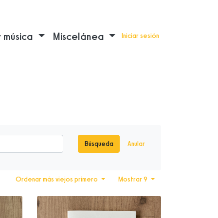
y música
Miscelánea
Iniciar sesión
Búsqueda
Anular
Ordenar más viejos primero
Mostrar 9