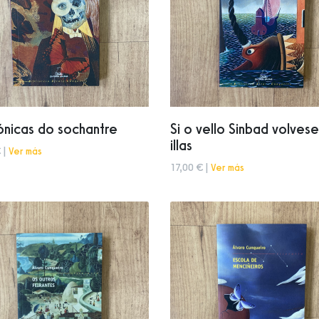
ónicas do sochantre
Si o vello Sinbad volvese
illas
 |
Ver más
17,00 € |
Ver más