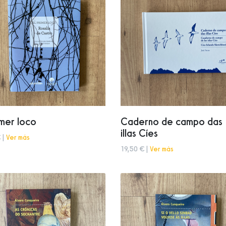
imer loco
Caderno de campo das
illas Cíes
 |
Ver más
19,50 € |
Ver más