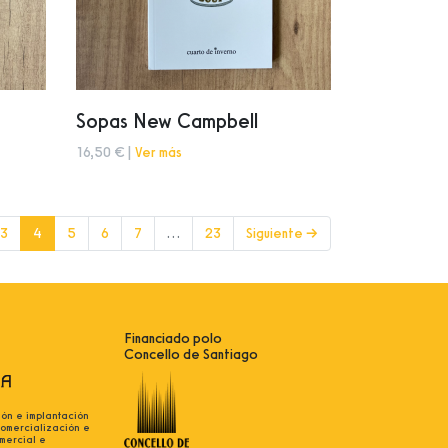
Sopas New Campbell
16,50 € |
Ver más
(current)
3
4
5
6
7
…
23
Siguiente →
Financiado polo
Concello de Santiago
ión e implantación
comercialización e
mercial e