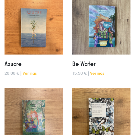
Azucre
Be Water
20,00 € |
Ver más
15,50 € |
Ver más