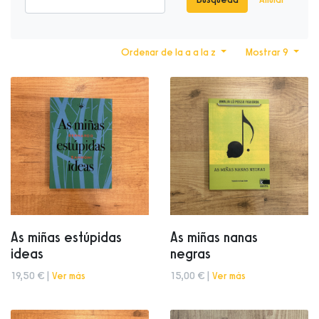
Ordenar de la a a la z
Mostrar 9
As miñas estúpidas
As miñas nanas
ideas
negras
19,50 € |
Ver más
15,00 € |
Ver más