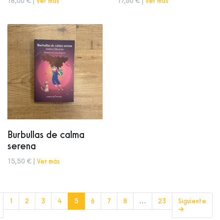
18,00 € |
Ver más
17,60 € |
Ver más
Burbullas de calma
serena
15,50 € |
Ver más
(current)
1
2
3
4
5
6
7
8
…
23
Siguiente
→