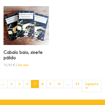
Cabalo baio, xinete
pálido
15,50 € |
Ver más
(current)
…
4
5
6
7
8
9
10
…
23
Siguiente
→