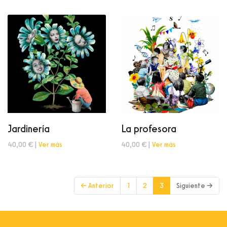
Jardinería
La profesora
40,00 € |
Ver más
40,00 € |
Ver más
(current)
← Anterior
1
2
3
Siguiente →