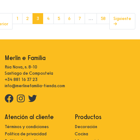
(current)
1
2
3
4
5
6
7
…
58
Siguiente
erior
→
Merlín e Familia
Rúa Nova, n. 8-10
Santiago de Compostela
+34 881 16 37 23
info@merlinefamilia-tienda.com
Atención al cliente
Productos
Términos y condiciones
Decoración
Política de privacidad
Cocina