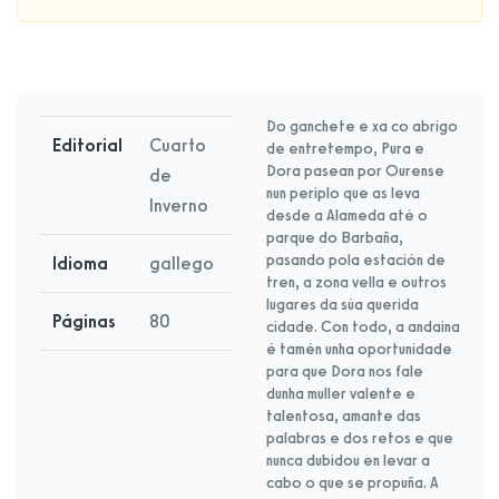
Do ganchete e xa co abrigo
Editorial
Cuarto
de entretempo, Pura e
Dora pasean por Ourense
de
nun periplo que as leva
Inverno
desde a Alameda até o
parque do Barbaña,
pasando pola estación de
Idioma
gallego
tren, a zona vella e outros
lugares da súa querida
Páginas
80
cidade. Con todo, a andaina
é tamén unha oportunidade
para que Dora nos fale
dunha muller valente e
talentosa, amante das
palabras e dos retos e que
nunca dubidou en levar a
cabo o que se propuña. A