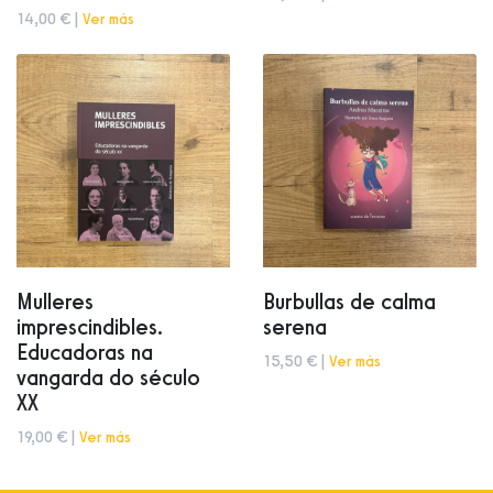
14,00 € |
Ver más
Mulleres
Burbullas de calma
imprescindibles.
serena
Educadoras na
15,50 € |
Ver más
vangarda do século
XX
19,00 € |
Ver más