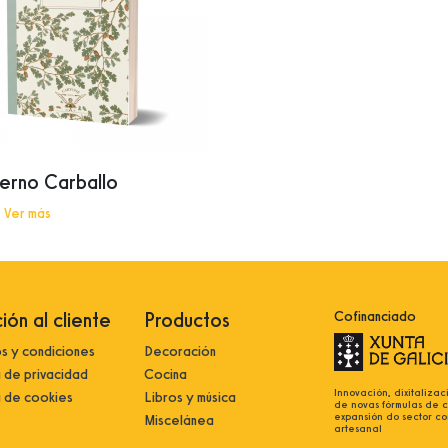
erno Carballo
|
Ver más
ión al cliente
Productos
Cofinanciado
s y condiciones
Decoración
a de privacidad
Cocina
Innovación, dixitalizac
a de cookies
Libros y música
de novas fórmulas de 
expansión do sector co
Miscelánea
artesanal