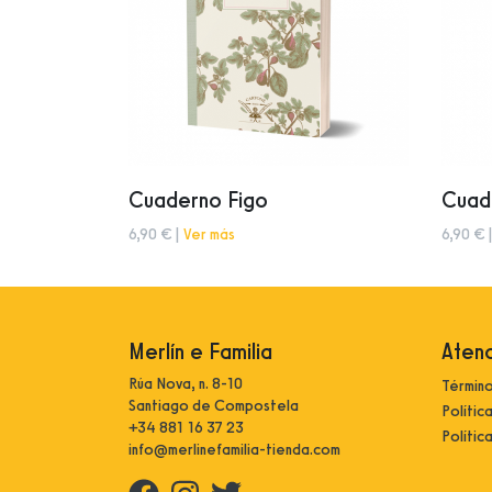
Cuaderno Figo
Cuad
6,90 € |
Ver más
6,90 € 
Merlín e Familia
Atenc
Rúa Nova, n. 8-10
Término
Santiago de Compostela
Polític
+34 881 16 37 23
Polític
info@merlinefamilia-tienda.com