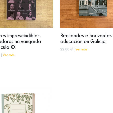
res imprescindibles.
Realidades e horizontes
adoras na vangarda
educación en Galicia
culo XX
22,00 € |
Ver más
 |
Ver más