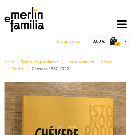
0,00 €
Iniciar sesión
0
Inicio
Todos los productos
Libros y música
Libros
Teatro
Chévere 1987-2022