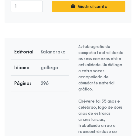
Añadir al carrito
Autobiografía da
Editorial
Kalandraka
compañía teatral dende
os seus comezos até a
actualidade. Un diálogo
Idioma
gallego
a catro voces,
acompañado de
Páginas
296
abundante material
gráfico.
Chévere fai 35 anos e
celébrao, logo de dous
anos de estrañas
circunstancias,
traballando arreo e
reencontrándose co