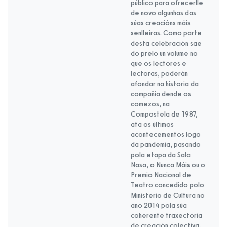
público para ofrecerlle
de novo algunhas das
súas creacións máis
senlleiras. Como parte
desta celebración sae
do prelo un volume no
que os lectores e
lectoras, poderán
afondar na historia da
compañía dende os
comezos, na
Compostela de 1987,
ata os últimos
acontecementos logo
da pandemia, pasando
pola etapa da Sala
Nasa, o Nunca Máis ou o
Premio Nacional de
Teatro concedido polo
Ministerio de Cultura no
ano 2014 pola súa
coherente traxectoria
de creación colectiva,