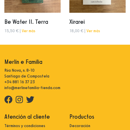
Be Water II. Terra
Xirarei
15,50 € |
Ver más
18,00 € |
Ver más
Merlín e Familia
Rúa Nova, n. 8-10
Santiago de Compostela
+34 881 16 37 23
info@merlinefamilia-tienda.com
Atención al cliente
Productos
Términos y condiciones
Decoración