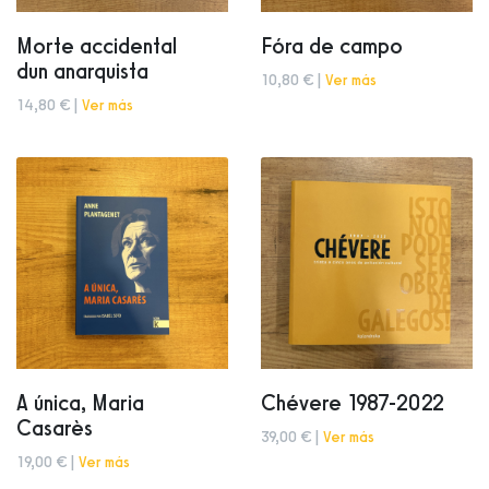
Morte accidental
Fóra de campo
dun anarquista
10,80 € |
Ver más
14,80 € |
Ver más
A única, Maria
Chévere 1987-2022
Casarès
39,00 € |
Ver más
19,00 € |
Ver más