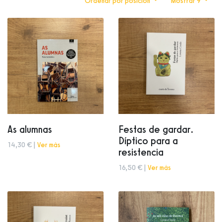
Ordenar por posición
Mostrar 9
As alumnas
Festas de gardar.
Díptico para a
14,30 € |
Ver más
resistencia
16,50 € |
Ver más