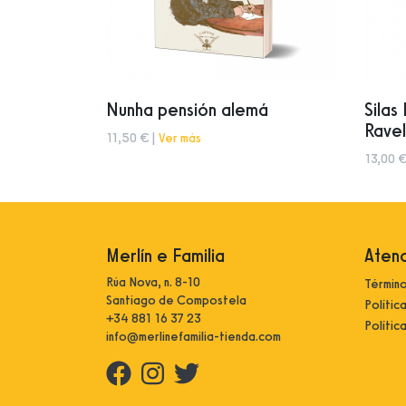
Nunha pensión alemá
Silas
Rave
11,50 € |
Ver más
13,00 €
Merlín e Familia
Atenc
Rúa Nova, n. 8-10
Término
Santiago de Compostela
Polític
+34 881 16 37 23
Polític
info@merlinefamilia-tienda.com