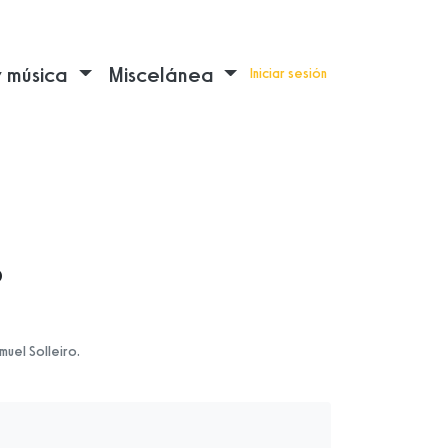
y música
Miscelánea
Iniciar sesión
o
uel Solleiro.