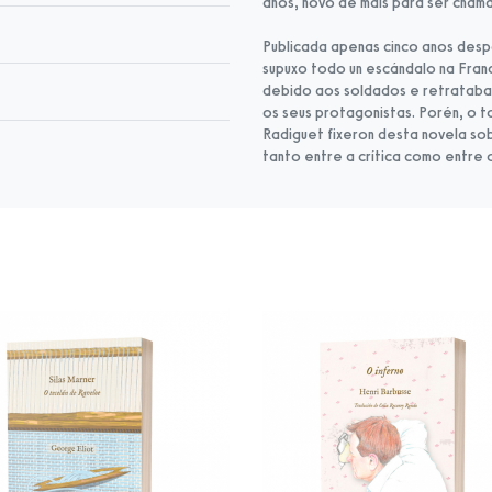
anos, novo de máis para ser chamad
Publicada apenas cinco anos des
supuxo todo un escándalo na Fran
debido aos soldados e retrataba
os seus protagonistas. Porén, o t
Radiguet fixeron desta novela sob
tanto entre a crítica como entre o