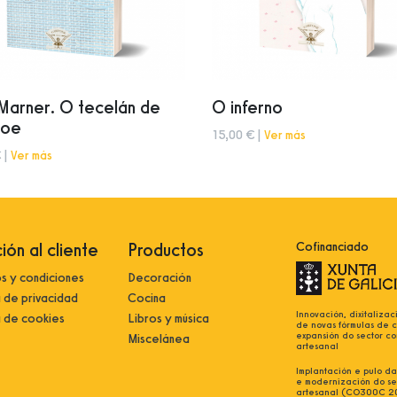
 Marner. O tecelán de
O inferno
loe
15,00 € |
Ver más
 |
Ver más
ión al cliente
Productos
Cofinanciado
s y condiciones
Decoración
a de privacidad
Cocina
Innovación, dixitalizac
a de cookies
Libros y música
de novas fórmulas de 
expansión do sector co
Miscelánea
artesanal
Implantación e pulo da 
e modernización do se
artesanal (CO300C 2