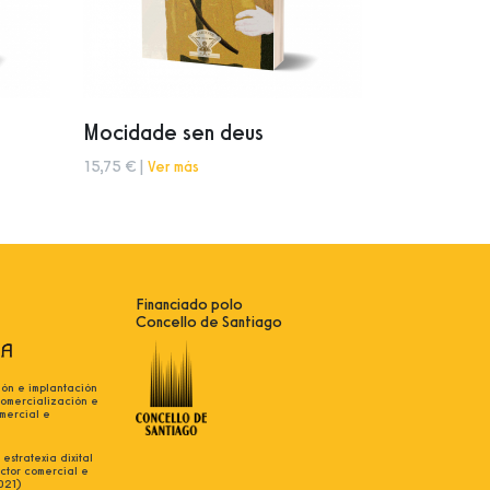
Mocidade sen deus
15,75 € |
Ver más
Financiado polo
Concello de Santiago
ión e implantación
comercialización e
mercial e
estratexia dixital
ctor comercial e
021)