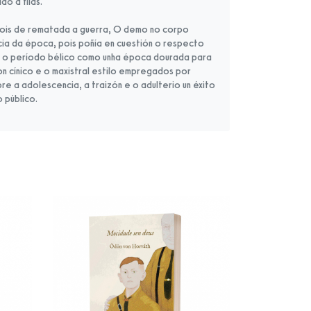
o a filas.
pois de rematada a guerra, O demo no corpo
cia da época, pois poñía en cuestión o respecto
 o período bélico como unha época dourada para
on cínico e o maxistral estilo empregados por
re a adolescencia, a traizón e o adulterio un éxito
 público.