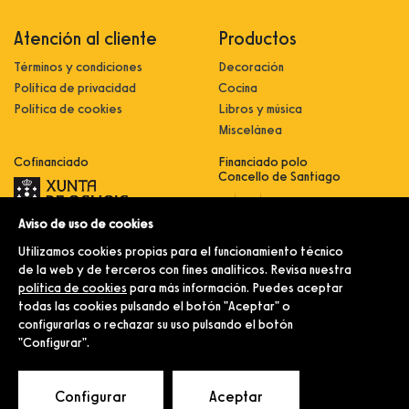
Atención al cliente
Productos
Términos y condiciones
Decoración
Política de privacidad
Cocina
Política de cookies
Libros y música
Miscelánea
Cofinanciado
Financiado polo
Concello de Santiago
Aviso de uso de cookies
Innovación, dixitalización e
implantación de novas fórmulas de
Utilizamos cookies propias para el funcionamiento técnico
comercialización e expansión do
sector comercial e artesanal
de la web y de terceros con fines analíticos. Revisa nuestra
política de cookies
para más información. Puedes aceptar
Implantación e pulo da estratexia
dixital e modernización do sector
todas las cookies pulsando el botón "Aceptar" o
comercial e artesanal (CO300C
configurarlas o rechazar su uso pulsando el botón
2021)
"Configurar".
© Merlín e Familia.
Configurar
Aceptar