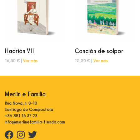
Hadrián VII
Canción de solpor
16,50 € |
Ver más
15,50 € |
Ver más
Merlín e Familia
Rúa Nova, n. 8-10
Santiago de Compostela
+34 881 16 37 23
info@merlinefamilia-tienda.com