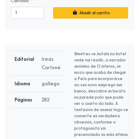
Cantidad
Añadir al carrito
Mentres se instala no hotel
Editorial
Irmás
onde vai residir, o narrador
anónimo de O inferno, un
Cartoné
mozo que acaba de chegar
a París para incorporarse
Idioma
gallego
ao seu novo emprego nun
banco, descobre un burato
na parede polo que pode
Páginas
282
ver o cuarto do lado. A
tentación de axexar logo se
converte en verdadeira
obsesión, conforme o
protagonista vai
presenciando as máis íntimas