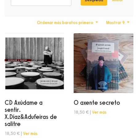
Ordenar más baratos primero
Mostrar 9
CD Axúdame a
O axente secreto
sentir.
18,50 € |
Ver más
X.Díaz&Adufeiras de
salitre
18,50 € |
Ver más