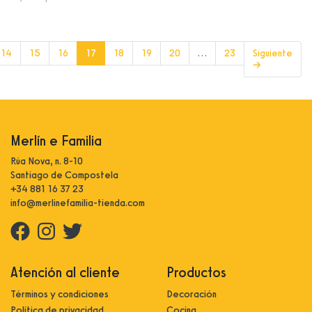
(current)
14
15
16
17
18
19
20
…
23
Siguiente
→
Merlín e Familia
Rúa Nova, n. 8-10
Santiago de Compostela
+34 881 16 37 23
info@merlinefamilia-tienda.com
Atención al cliente
Productos
Términos y condiciones
Decoración
Política de privacidad
Cocina