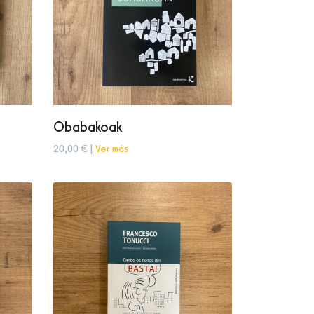
Obabakoak
20,00 € |
Ver más