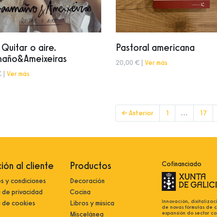
o Quitar o aire.
Pastoral americana
año&Ameixeiras
20,00 € |
Ver más
€ |
Ver más
← Anterior
1
…
17
ión al cliente
Productos
Cofinanciado
s y condiciones
Decoración
a de privacidad
Cocina
Innovación, dixitalizac
a de cookies
Libros y música
de novas fórmulas de 
expansión do sector co
Miscelánea