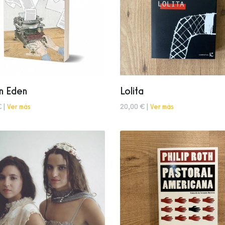
n Eden
Lolita
€ |
Ver más
20,00 € |
Ver más