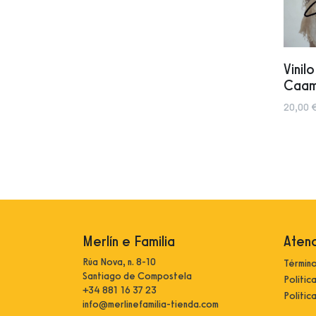
Vinil
Caam
20,00 
Merlín e Familia
Atenc
Rúa Nova, n. 8-10
Término
Santiago de Compostela
Polític
+34 881 16 37 23
Polític
info@merlinefamilia-tienda.com