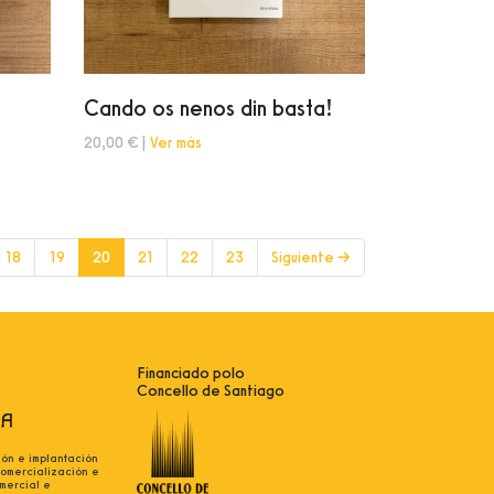
Cando os nenos din basta!
20,00 € |
Ver más
(current)
18
19
20
21
22
23
Siguiente →
Financiado polo
Concello de Santiago
ión e implantación
comercialización e
mercial e