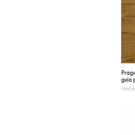
Prag
guía 
19,90 €