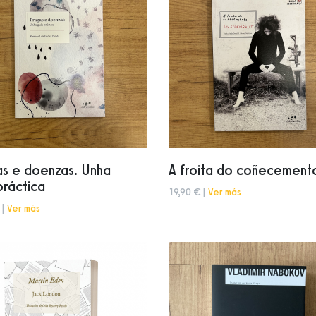
as e doenzas. Unha
A froita do coñecement
práctica
19,90 € |
Ver más
 |
Ver más