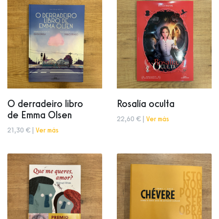
O derradeiro libro
Rosalía oculta
de Emma Olsen
22,60 € |
Ver más
21,30 € |
Ver más