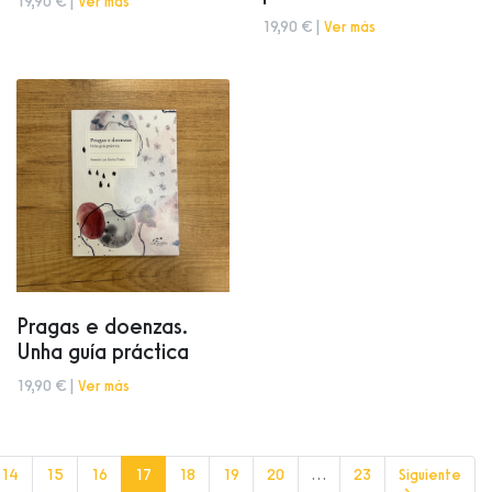
19,90 € |
Ver más
19,90 € |
Ver más
Pragas e doenzas.
Unha guía práctica
19,90 € |
Ver más
(current)
14
15
16
17
18
19
20
…
23
Siguiente