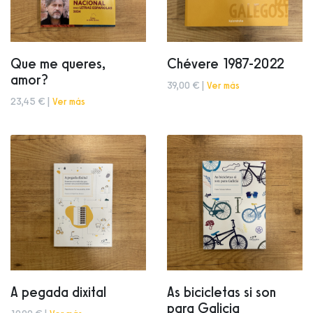
Que me queres,
Chévere 1987-2022
amor?
39,00 € |
Ver más
23,45 € |
Ver más
A pegada dixital
As bicicletas si son
para Galicia