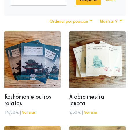
Ordenar por posición
Mostrar 9
Rashõmon e outros
A obra mestra
relatos
ignota
14,50 € |
Ver más
9,50 € |
Ver más