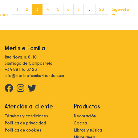
(current)
1
2
3
4
5
6
7
…
23
Siguiente
erior
→
Merlín e Familia
Rúa Nova, n. 8-10
Santiago de Compostela
+34 881 16 37 23
info@merlinefamilia-tienda.com
Atención al cliente
Productos
Términos y condiciones
Decoración
Política de privacidad
Cocina
Política de cookies
Libros y música
Miscelánea