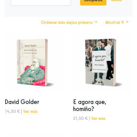
Ordenar más viejos primero
Mostrar 9
David Golder
E agora que,
homiño?
14,50 € |
Ver más
21,50 € |
Ver más