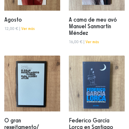
Agosto
A cama de meu avó
Manuel Sanmartín
12,00 € |
Ver más
Méndez
16,00 € |
Ver más
O gran
Federico García
rexeitamento/
Lorca en Santiago