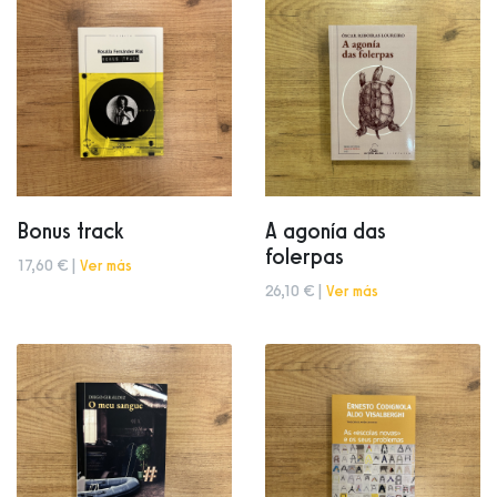
Bonus track
A agonía das
folerpas
17,60 € |
Ver más
26,10 € |
Ver más