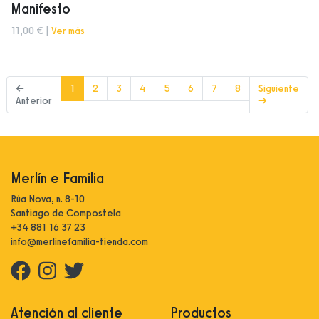
Manifesto
11,00 € |
Ver más
(current)
←
1
2
3
4
5
6
7
8
Siguiente
Anterior
→
Merlín e Familia
Rúa Nova, n. 8-10
Santiago de Compostela
+34 881 16 37 23
info@merlinefamilia-tienda.com
Atención al cliente
Productos