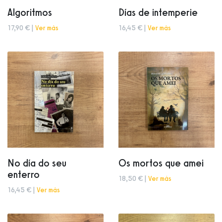
Algoritmos
Días de intemperie
17,90 € |
Ver más
16,45 € |
Ver más
No día do seu
Os mortos que amei
enterro
18,50 € |
Ver más
16,45 € |
Ver más