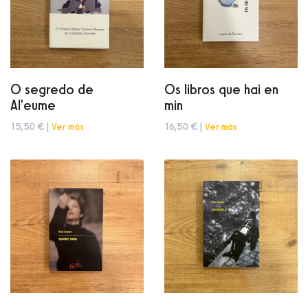
O segredo de
Os libros que hai en
Al'eume
min
15,50 € |
Ver más
16,50 € |
Ver más