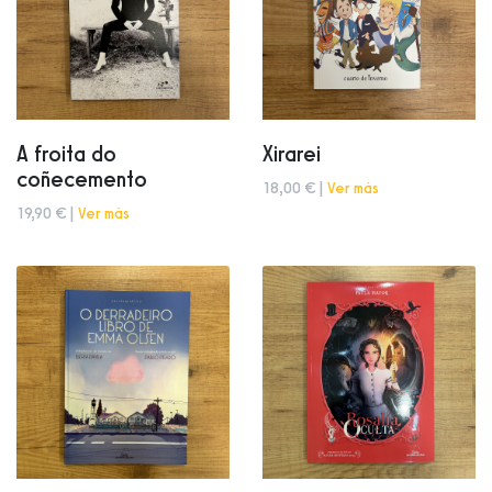
A froita do
Xirarei
coñecemento
18,00 € |
Ver más
19,90 € |
Ver más