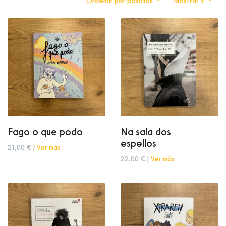
Ordenar por posición
Mostrar 9
Fago o que podo
Na sala dos
espellos
21,00 € |
Ver más
22,00 € |
Ver más