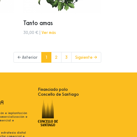
Tanto amas
30,00 € |
Ver más
(current)
← Anterior
1
2
3
Siguiente →
Financiado polo
Concello de Santiago
ión e implantación
comercialización e
mercial e
estratexia dixital
ctor comercial e