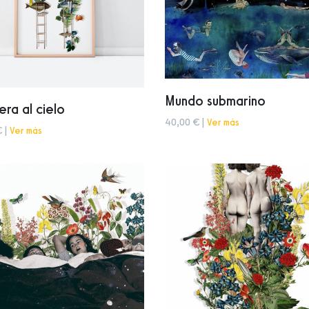
Mundo submarino
era al cielo
40,00 € |
Ver más
€ |
Ver más