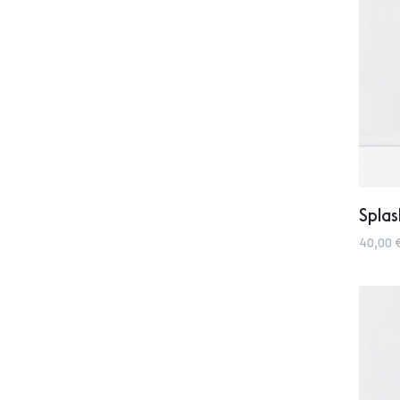
Splas
40,00 