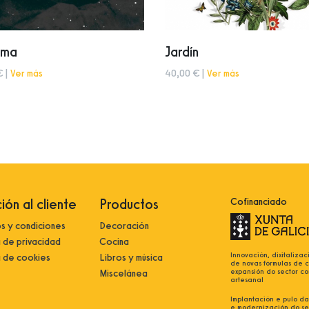
ama
Jardín
€ |
Ver más
40,00 € |
Ver más
ión al cliente
Productos
Cofinanciado
s y condiciones
Decoración
a de privacidad
Cocina
Innovación, dixitalizac
a de cookies
Libros y música
de novas fórmulas de 
expansión do sector co
Miscelánea
artesanal
Implantación e pulo da 
e modernización do se