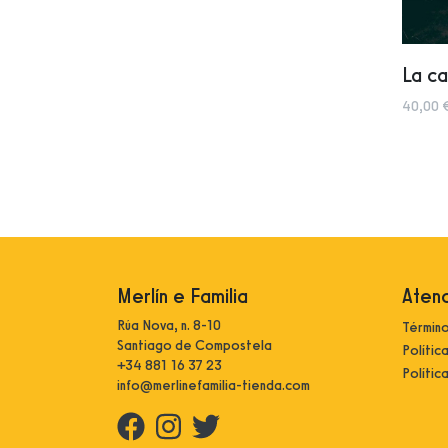
La c
40,00 
Merlín e Familia
Atenc
Rúa Nova, n. 8-10
Término
Santiago de Compostela
Polític
+34 881 16 37 23
Polític
info@merlinefamilia-tienda.com