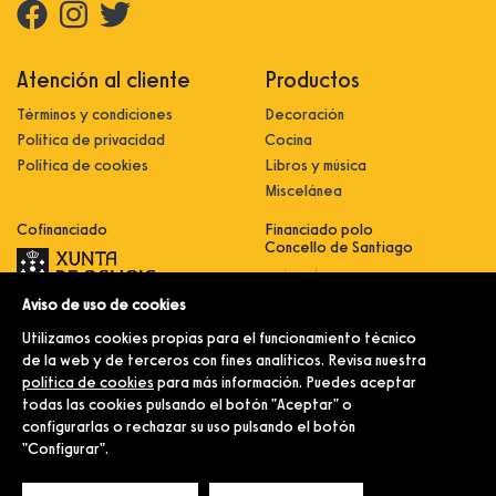
Atención al cliente
Productos
Términos y condiciones
Decoración
Política de privacidad
Cocina
Política de cookies
Libros y música
Miscelánea
Cofinanciado
Financiado polo
Concello de Santiago
Aviso de uso de cookies
Innovación, dixitalización e
implantación de novas fórmulas de
Utilizamos cookies propias para el funcionamiento técnico
comercialización e expansión do
sector comercial e artesanal
de la web y de terceros con fines analíticos. Revisa nuestra
política de cookies
para más información. Puedes aceptar
Implantación e pulo da estratexia
dixital e modernización do sector
todas las cookies pulsando el botón "Aceptar" o
comercial e artesanal (CO300C
configurarlas o rechazar su uso pulsando el botón
2021)
"Configurar".
© Merlín e Familia.