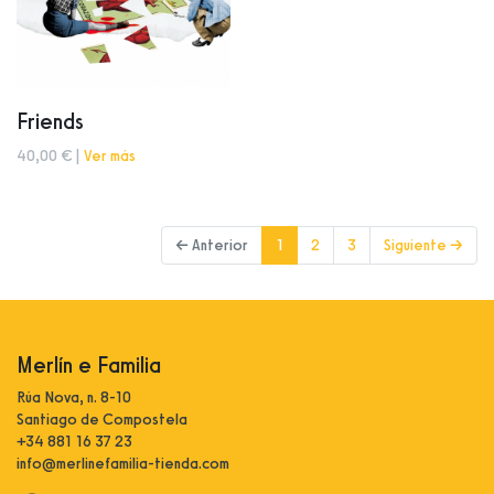
Friends
40,00 € |
Ver más
(current)
← Anterior
1
2
3
Siguiente →
Merlín e Familia
Rúa Nova, n. 8-10
Santiago de Compostela
+34 881 16 37 23
info@merlinefamilia-tienda.com