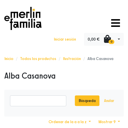
0,00 €
Iniciar sesión
0
Inicio
Todos los productos
Ilustración
Alba Casanova
Alba Casanova
Búsqueda
Anular
Ordenar de la a a la z
Mostrar 9