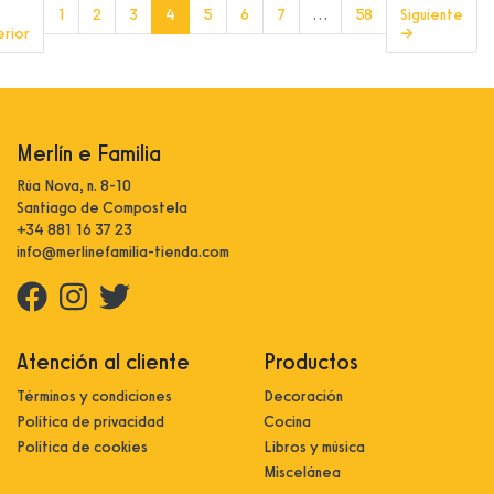
(current)
1
2
3
4
5
6
7
…
58
Siguiente
erior
→
Merlín e Familia
Rúa Nova, n. 8-10
Santiago de Compostela
+34 881 16 37 23
info@merlinefamilia-tienda.com
Atención al cliente
Productos
Términos y condiciones
Decoración
Política de privacidad
Cocina
Política de cookies
Libros y música
Miscelánea