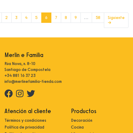
(current)
2
3
4
5
6
7
8
9
…
58
Siguiente
→
Merlín e Familia
Rúa Nova, n. 8-10
Santiago de Compostela
+34 881 16 37 23
info@merlinefamilia-tienda.com
Atención al cliente
Productos
Términos y condiciones
Decoración
Política de privacidad
Cocina