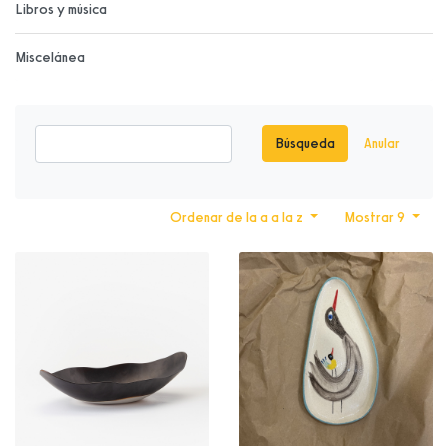
Libros y música
Miscelánea
Búsqueda
Anular
Ordenar de la a a la z
Mostrar 9