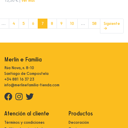
15,50 € |
Ver más
(current)
…
4
5
6
7
8
9
10
…
58
Siguiente
→
Merlín e Familia
Rúa Nova, n. 8-10
Santiago de Compostela
+34 881 16 37 23
info@merlinefamilia-tienda.com
Atención al cliente
Productos
Términos y condiciones
Decoración