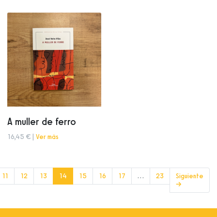
A muller de ferro
16,45 € |
Ver más
(current)
11
12
13
14
15
16
17
…
23
Siguiente
→