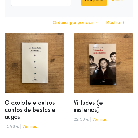
Ordenar por posición
Mostrar 9
O axolote e outros
Virtudes (e
contos de bestas e
misterios)
augas
22,50 € |
Ver más
15,90 € |
Ver más