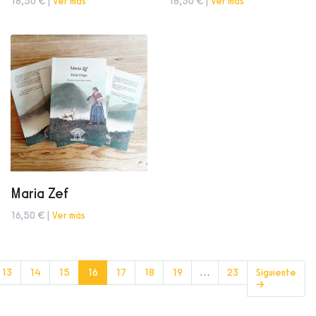
18,50 € |
Ver más
18,50 € |
Ver más
Maria Zef
16,50 € |
Ver más
(current)
13
14
15
16
17
18
19
…
23
Siguiente
→