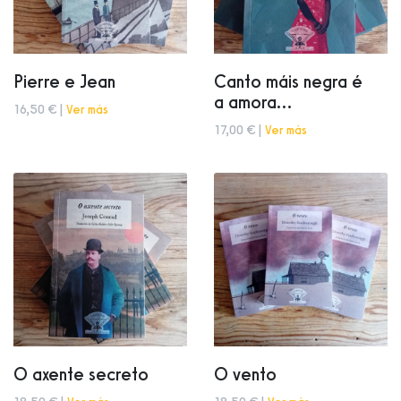
Pierre e Jean
Canto máis negra é
a amora...
16,50 € |
Ver más
17,00 € |
Ver más
O axente secreto
O vento