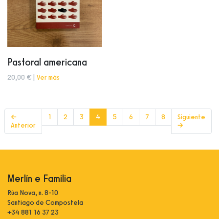
Pastoral americana
20,00 € |
Ver más
(current)
←
1
2
3
4
5
6
7
8
Siguiente
Anterior
→
Merlín e Familia
Rúa Nova, n. 8-10
Santiago de Compostela
+34 881 16 37 23