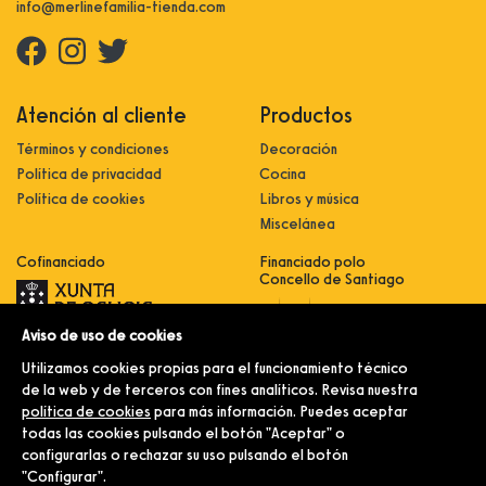
info@merlinefamilia-tienda.com
Atención al cliente
Productos
Términos y condiciones
Decoración
Política de privacidad
Cocina
Política de cookies
Libros y música
Miscelánea
Cofinanciado
Financiado polo
Concello de Santiago
Aviso de uso de cookies
Innovación, dixitalización e
implantación de novas fórmulas de
Utilizamos cookies propias para el funcionamiento técnico
comercialización e expansión do
sector comercial e artesanal
de la web y de terceros con fines analíticos. Revisa nuestra
política de cookies
para más información. Puedes aceptar
Implantación e pulo da estratexia
dixital e modernización do sector
todas las cookies pulsando el botón "Aceptar" o
comercial e artesanal (CO300C
configurarlas o rechazar su uso pulsando el botón
2021)
"Configurar".