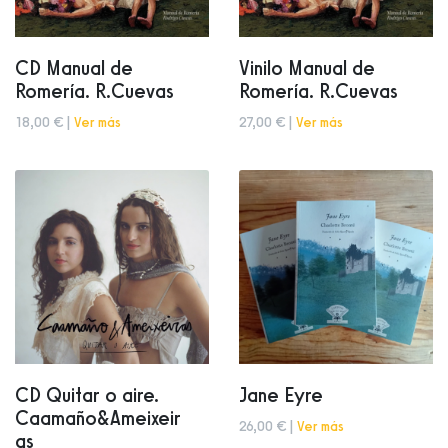
CD Manual de
Vinilo Manual de
Romería. R.Cuevas
Romería. R.Cuevas
18,00 € |
Ver más
27,00 € |
Ver más
CD Quitar o aire.
Jane Eyre
Caamaño&Ameixeir
26,00 € |
Ver más
as