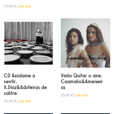
15,00 € |
Ver más
CD Axúdame a
Vinilo Quitar o aire.
sentir.
Caamaño&Ameixeir
X.Díaz&Adufeiras de
as
salitre
20,00 € |
Ver más
18,50 € |
Ver más