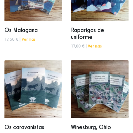
Os Malagana
Raparigas de
uniforme
17,50 € |
Ver más
17,00 € |
Ver más
Os caravanistas
Winesburg, Ohio