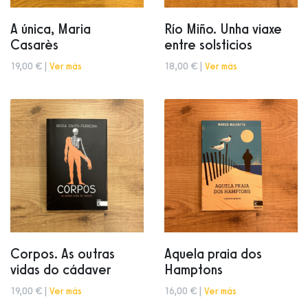
A única, Maria
Río Miño. Unha viaxe
Casarès
entre solsticios
19,00 € |
Ver más
18,00 € |
Ver más
Corpos. As outras
Aquela praia dos
vidas do cádaver
Hamptons
19,00 € |
Ver más
16,00 € |
Ver más