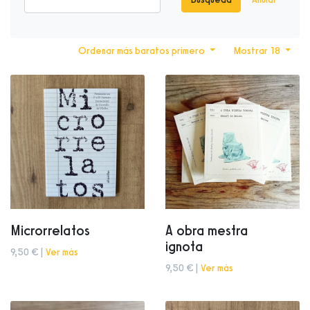
Ordenar más baratos primero
Mostrar 18
Microrrelatos
A obra mestra
ignota
9,50 € |
Ver más
9,50 € |
Ver más