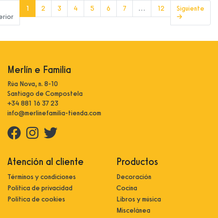
(current)
1
2
3
4
5
6
7
…
12
Siguiente
erior
→
Merlín e Familia
Rúa Nova, n. 8-10
Santiago de Compostela
+34 881 16 37 23
info@merlinefamilia-tienda.com
Atención al cliente
Productos
Términos y condiciones
Decoración
Política de privacidad
Cocina
Política de cookies
Libros y música
Miscelánea