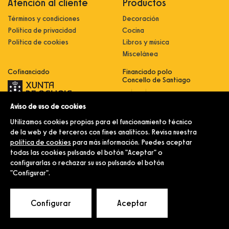
Atención al cliente
Productos
Términos y condiciones
Decoración
Política de privacidad
Cocina
Política de cookies
Libros y música
Miscelánea
Cofinanciado
Financiado polo
Concello de Santiago
Aviso de uso de cookies
Innovación, dixitalización e
implantación de novas fórmulas de
Utilizamos cookies propias para el funcionamiento técnico
comercialización e expansión do
sector comercial e artesanal
de la web y de terceros con fines analíticos. Revisa nuestra
política de cookies
para más información. Puedes aceptar
Implantación e pulo da estratexia
dixital e modernización do sector
todas las cookies pulsando el botón "Aceptar" o
comercial e artesanal (CO300C
configurarlas o rechazar su uso pulsando el botón
2021)
"Configurar".
© Merlín e Familia.
Configurar
Aceptar