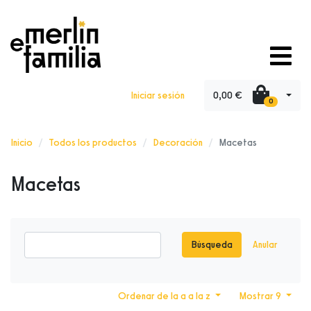
0,00 €
Iniciar sesión
0
Inicio
Todos los productos
Decoración
Macetas
Macetas
Búsqueda
Anular
Ordenar de la a a la z
Mostrar 9