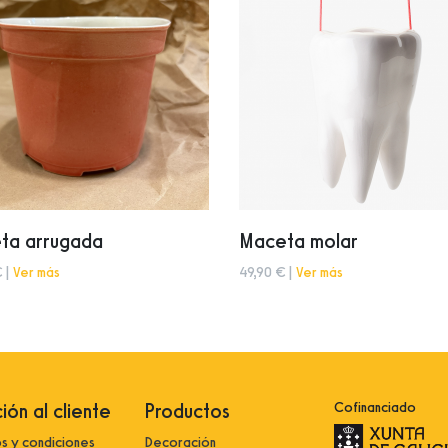
ta arrugada
Maceta molar
 |
Ver más
49,90 € |
Ver más
ión al cliente
Productos
Cofinanciado
s y condiciones
Decoración