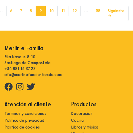
(current)
…
6
7
8
9
10
11
12
…
58
Siguiente
→
Merlín e Familia
Rúa Nova, n. 8-10
Santiago de Compostela
+34 881 16 37 23
info@merlinefamilia-tienda.com
Atención al cliente
Productos
Términos y condiciones
Decoración
Política de privacidad
Cocina
Política de cookies
Libros y música