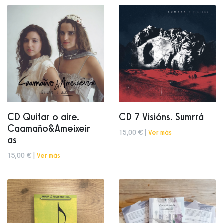
CD Quitar o aire.
CD 7 Visións. Sumrrá
Caamaño&Ameixeir
15,00 € |
Ver más
as
15,00 € |
Ver más