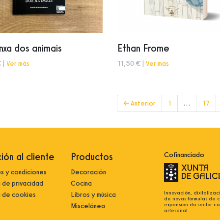
nxa dos animais
Ethan Frome
 |
Ver más
11,50 € |
Ver más
← Anterior
1
…
17
ión al cliente
Productos
Cofinanciado
s y condiciones
Decoración
a de privacidad
Cocina
Innovación, dixitalizac
a de cookies
Libros y música
de novas fórmulas de 
expansión do sector co
Miscelánea
artesanal