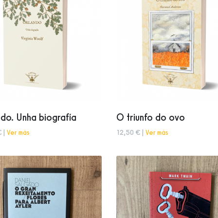
do. Unha biografía
O triunfo do ovo
€ |
Ver más
12,50 € |
Ver más