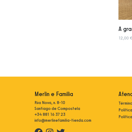
A gra
12,00 €
Merlín e Familia
Atenc
Rúa Nova, n. 8-10
Término
Santiago de Compostela
Polític
+34 881 16 37 23
Polític
info@merlinefamilia-tienda.com