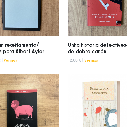
n rexeitamento/
Unha historia detective
s para Albert Ayler
de dobre canón
 |
Ver más
12,00 € |
Ver más