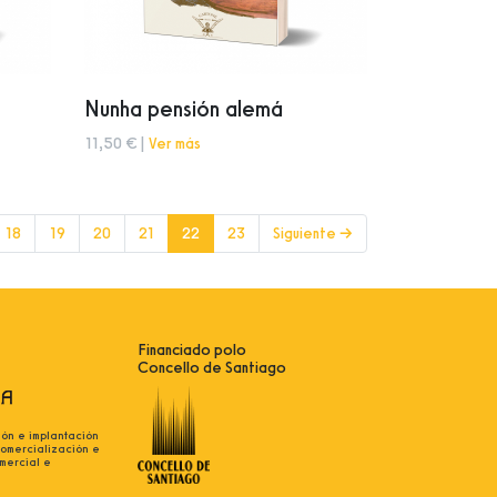
Nunha pensión alemá
11,50 € |
Ver más
(current)
18
19
20
21
22
23
Siguiente →
Financiado polo
Concello de Santiago
ión e implantación
comercialización e
mercial e