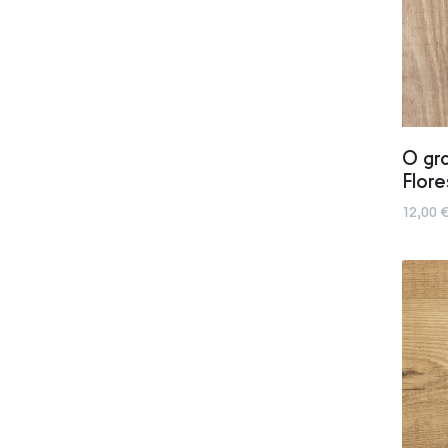
O gra
Flore
12,00 €