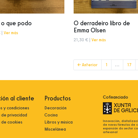
 o que podo
O derradeiro libro de
Emma Olsen
 |
Ver más
21,30 € |
Ver más
← Anterior
1
…
17
ión al cliente
Productos
Cofinanciado
s y condiciones
Decoración
a de privacidad
Cocina
Innovación, dixitalizac
a de cookies
Libros y música
de novas fórmulas de 
expansión do sector co
Miscelánea
artesanal