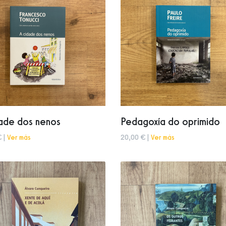
dade dos nenos
Pedagoxía do oprimido
€ |
Ver más
20,00 € |
Ver más