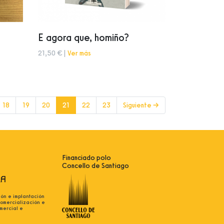
E agora que, homiño?
21,50 € |
Ver más
(current)
18
19
20
21
22
23
Siguiente →
Financiado polo
Concello de Santiago
ión e implantación
comercialización e
mercial e