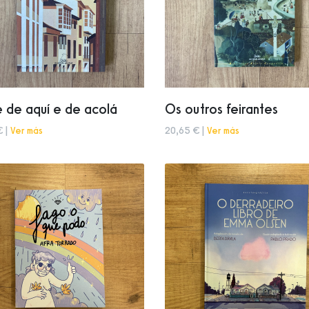
 de aquí e de acolá
Os outros feirantes
€ |
Ver más
20,65 € |
Ver más