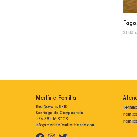
Fago
21,00 €
Merlín e Familia
Atenc
Rúa Nova, n. 8-10
Término
Santiago de Compostela
Polític
+34 881 16 37 23
Polític
info@merlinefamilia-tienda.com