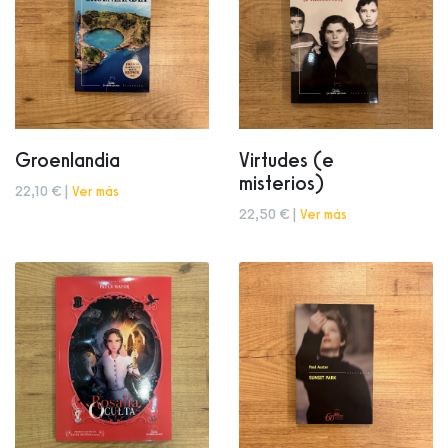
Groenlandia
Virtudes (e
misterios)
22,10 € |
Ver más
22,50 € |
Ver más