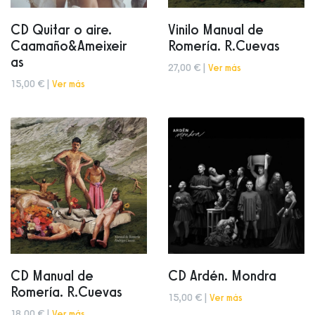
CD Quitar o aire.
Vinilo Manual de
Caamaño&Ameixeir
Romería. R.Cuevas
as
27,00 € |
Ver más
15,00 € |
Ver más
CD Manual de
CD Ardén. Mondra
Romería. R.Cuevas
15,00 € |
Ver más
18,00 € |
Ver más