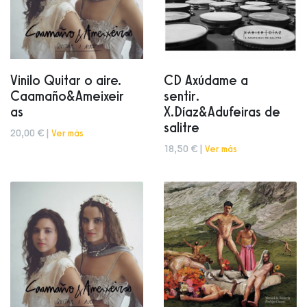
Vinilo Quitar o aire.
CD Axúdame a
Caamaño&Ameixeir
sentir.
as
X.Díaz&Adufeiras de
salitre
20,00 € |
Ver más
18,50 € |
Ver más